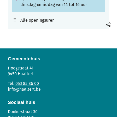
dinsdagnamiddag van 14 tot 16 uur
Mobiliteit
Alle openingsuren
Deel
deze
pagin
Gemeentehuis
Gemeentehuis
Adres
Tel.
E-
Hoogstraat 41
mail
9450
Haaltert
053 85 86 00
info
@
haaltert.be
Sociaal huis
Sociaal
Adres
Tel.
E-
Donkerstraat 30