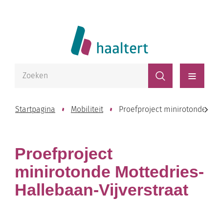
Naar
Website
inhoud
Lokaal
Bestuur
Waarmee
Zoeken
kunnen
Haaltert
Menu
we
jou
Startpagina
Mobiliteit
Proefproject minirotonde Mo
helpen?
scroll
Proefproject
naar
minirotonde Mottedries-
Hallebaan-Vijverstraat
links