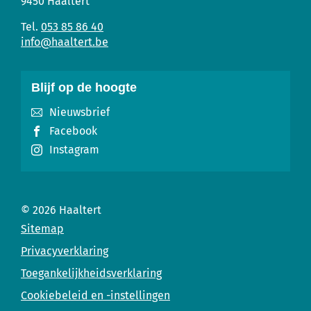
Huis
mail
9450
Haaltert
053 85 86 40
info
@
haaltert.be
Blijf op de hoogte
Nieuwsbrief
Facebook
Instagram
© 2026
Haaltert
Sitemap
Privacyverklaring
Toegankelijkheidsverklaring
Cookiebeleid en -instellingen