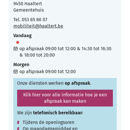
,
9450
Haaltert
Gemeentehuis
Tel.
053 85 86 07
E-
mobiliteit
@
haaltert.be
mail
Vandaag
op afspraak
09:00
tot
12:00
&
14:30
tot
16:30
&
18:00
tot
20:00
Morgen
op afspraak
09:00
tot
12:00
Onze diensten werken
op afspraak
.
Klik hier voor alle informatie hoe je een
afspraak kan maken
We zijn
telefonisch bereikbaar
:
Tijdens de openingsuren
Op maandagnamiddag en