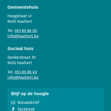
pagin
Gemeentehuis
Gemeentehuis
Adres
Tel.
E-
Hoogstraat 41
mail
9450
Haaltert
053 85 86 00
info
@
haaltert.be
Sociaal huis
Sociaal
Adres
Tel.
E-
Donkerstraat 30
Huis
mail
9450
Haaltert
053 85 86 40
info
@
haaltert.be
Blijf op de hoogte
Nieuwsbrief
Facebook