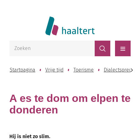
Naar
Website
inhoud
Lokaal
Bestuur
Waarmee
Zoeken
kunnen
Haaltert
Menu
we
jou
Startpagina
Vrije tijd
Toerisme
Dialectspreuken
helpen?
scroll
A es te dom om elpen te
naar
donderen
links
Hij is niet zo slim.