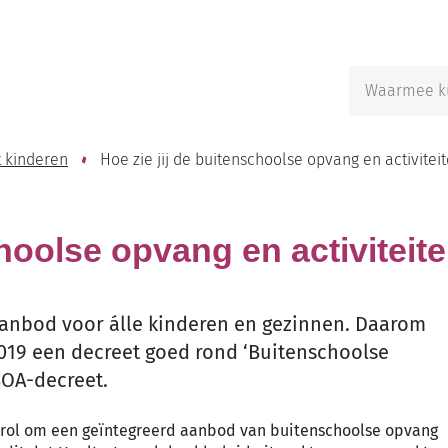
Naar
inhoud
Waarmee
kunnen
we
jou
t kinderen
Hoe zie jij de buitenschoolse opvang en activiteit
helpen?
choolse opvang en activiteite
aanbod voor álle kinderen en gezinnen. Daarom
19 een decreet goed rond ‘Buitenschoolse
BOA-decreet.
gierol om een geïntegreerd aanbod van buitenschoolse opvang