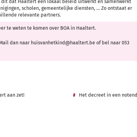
t dit dat Haaltert een lokaal beleid uitwerkt en samenwerkt
igingen, scholen, gemeentelijke diensten, ... Zo ontstaat er
llende relevante partners.
er te weten te komen over BOA in Haaltert.
 Mail dan naar huisvanhetkind@haaltert.be of bel naar 053
ert aan zet!
Het decreet in een noten