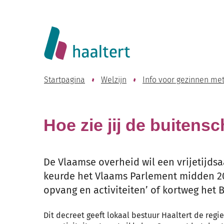
Website
Lokaal
Bestuur
Startpagina
Welzijn
Info voor gezinnen me
Haaltert
Hoe zie jij de buitens
De Vlaamse overheid wil een vrijetijds
keurde het Vlaams Parlement midden 20
opvang en activiteiten’ of kortweg het 
Dit decreet geeft lokaal bestuur Haaltert de re