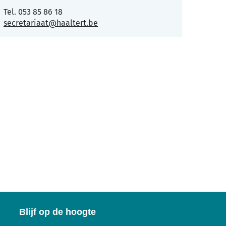
Tel.
053 85 86 18
E-
secretariaat
@
haaltert.be
mail
Blijf op de hoogte