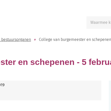
Naar
inhoud
Waarmee
kunnen
we
jou
 bestuursorganen
College van burgemeester en schepenen 
helpen?
ter en schepenen - 5 febru
019