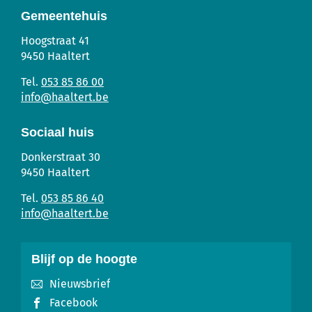
pagin
Gemeentehuis
Gemeentehuis
Adres
Tel.
E-
Hoogstraat 41
mail
9450
Haaltert
053 85 86 00
info
@
haaltert.be
Sociaal huis
Sociaal
Adres
Tel.
E-
Donkerstraat 30
Huis
mail
9450
Haaltert
053 85 86 40
info
@
haaltert.be
Blijf op de hoogte
Nieuwsbrief
Facebook