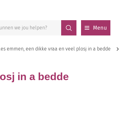
Zoeken
Menu
lles emmen, een dikke vraa en veel plosj in a bedde
scroll
losj in a bedde
naar
links