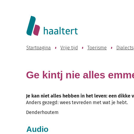
Website
Lokaal
Bestuur
Startpagina
Vrije tijd
Toerisme
Dialect
Haaltert
Ge kintj nie alles emm
Je kan niet alles hebben in het leven: een dikke 
Anders gezegd: wees tevreden met wat je hebt.
Denderhoutem
Audio