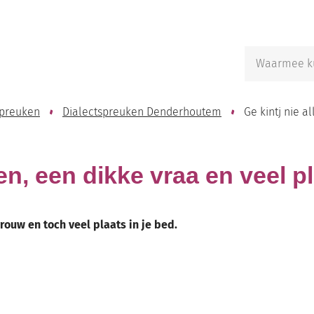
Naar
inhoud
Waarmee
kunnen
we
jou
spreuken
Dialectspreuken Denderhoutem
Ge kintj nie a
helpen?
en, een dikke vraa en veel p
vrouw en toch veel plaats in je bed.