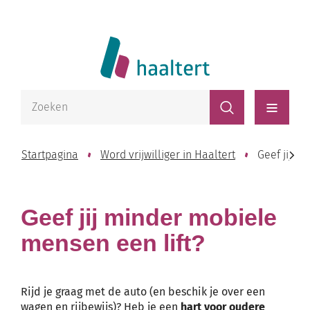
Naar
Website
inhoud
Lokaal
Bestuur
Waarmee
Zoeken
kunnen
Haaltert
Menu
we
jou
Startpagina
Word vrijwilliger in Haaltert
Geef jij m
helpen?
scroll
Geef jij minder mobiele
naar
mensen een lift?
links
Rijd je graag met de auto (en beschik je over een
wagen en rijbewijs)? Heb je een
hart voor oudere