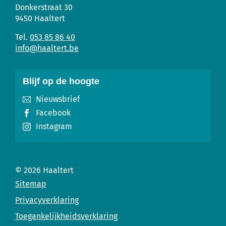
Sociaal
Adres
Tel.
E-
Donkerstraat 30
Huis
mail
9450
Haaltert
053 85 86 40
info
@
haaltert.be
Blijf op de hoogte
Nieuwsbrief
Facebook
Instagram
© 2026
Haaltert
Sitemap
Privacyverklaring
Toegankelijkheidsverklaring