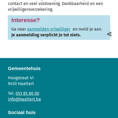
contact en veel voldoening. Dankbaarheid en een
vrijwilligersverzekering.
Interesse?
Ga naar
aanmelden vrijwilliger
en meld je aan.
Je aanmelding verplicht je tot niets.
Deel
deze
pagin
Gemeentehuis
Gemeentehuis
Adres
Tel.
E-
Hoogstraat 41
mail
9450
Haaltert
053 85 86 00
info
@
haaltert.be
Sociaal huis