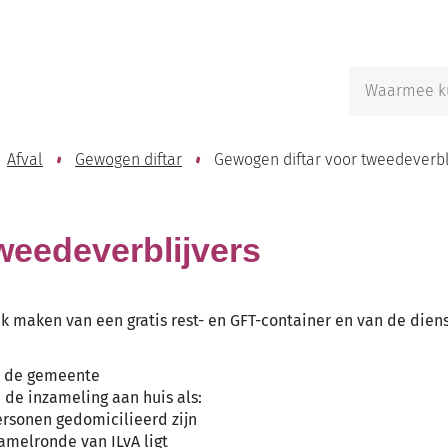
Naar
inhoud
Waarmee
kunnen
we
jou
Afval
Gewogen diftar
Gewogen diftar voor tweedeverbl
helpen?
weedeverblijvers
ik maken van een gratis rest- en GFT-container en van de dien
bij de gemeente
 de inzameling aan huis als:
ersonen gedomicilieerd zijn
amelronde van ILvA ligt