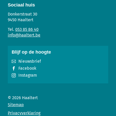
Sociaal huis
Sociaal
Adres
Tel.
E-
Donkerstraat 30
Huis
mail
9450
Haaltert
053 85 86 40
info
@
haaltert.be
Blijf op de hoogte
Nieuwsbrief
Facebook
Instagram
© 2026
Haaltert
Sitemap
Privacyverklaring