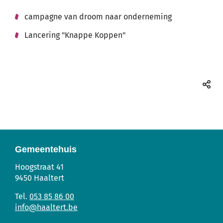
campagne van droom naar onderneming
Thema's
Lancering "Knappe Koppen"
Deel
deze
pagin
Gemeentehuis
Gemeentehuis
Adres
Tel.
E-
Hoogstraat 41
mail
9450
Haaltert
053 85 86 00
info
@
haaltert.be