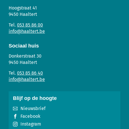
Gemeentehuis
Adres
Tel.
E-
Hoogstraat 41
mail
9450
Haaltert
053 85 86 00
info
@
haaltert.be
Sociaal huis
Sociaal
Adres
Tel.
E-
Donkerstraat 30
Huis
mail
9450
Haaltert
053 85 86 40
info
@
haaltert.be
Blijf op de hoogte
Nieuwsbrief
Facebook
Instagram