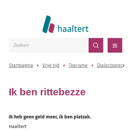
Naar
Website
inhoud
Lokaal
Bestuur
Waarmee
Zoeken
kunnen
Haaltert
Menu
we
jou
Startpagina
Vrije tijd
Toerisme
Dialectspreuken
helpen?
scroll
Ik ben rittebezze
naar
links
Ik heb geen geld meer, ik ben platzak.
Haaltert