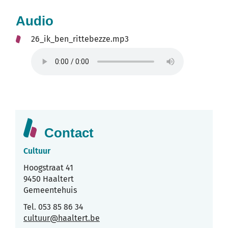
Audio
26_ik_ben_rittebezze.mp3
Contact
Cultuur
Adres
Hoogstraat 41
,
9450
Haaltert
Gemeentehuis
Tel.
053 85 86 34
E-
cultuur
@
haaltert.be