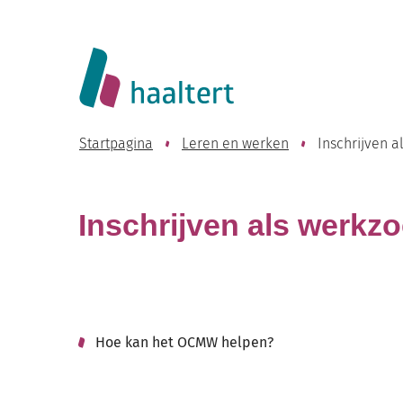
Website
Lokaal
Bestuur
Startpagina
Leren en werken
Inschrijven 
Haaltert
Inschrijven als werkz
Hoe kan het OCMW helpen?
Thema's