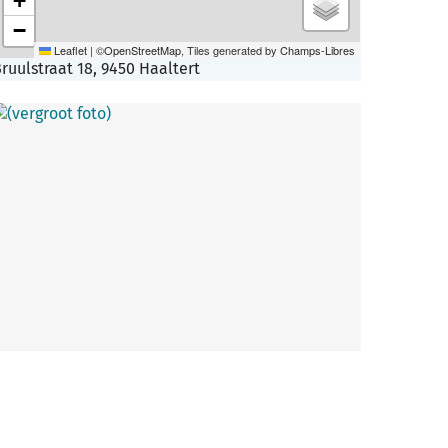
+
−
Leaflet
|
©
OpenStreetMap
, Tiles generated by
Champs-Libres
ruulstraat 18, 9450 Haaltert