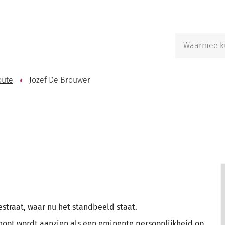
Naar
inhoud
Waarmee
kunnen
we
jou
oute
Jozef De Brouwer
helpen?
straat, waar nu het standbeeld staat.
genoot wordt aanzien als een eminente persoonlijkheid op