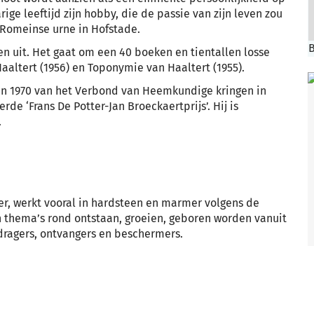
ge leeftijd zijn hobby, die de passie van zijn leven zou
 Romeinse urne in Hofstade.
B
en uit. Het gaat om een 40 boeken en tientallen losse
aaltert (1956) en Toponymie van Haaltert (1955).
js in 1970 van het Verbond van Heemkundige kringen in
rde ‘Frans De Potter-Jan Broeckaertprijs’. Hij is
.
er, werkt vooral in hardsteen en marmer volgens de
an thema’s rond ontstaan, groeien, geboren worden vanuit
ragers, ontvangers en beschermers.