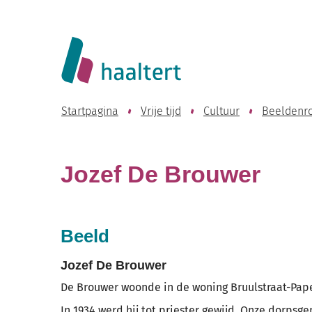
Website
Lokaal
Bestuur
Startpagina
Vrije tijd
Cultuur
Beeldenr
Haaltert
Jozef De Brouwer
Beeld
Jozef De Brouwer
De Brouwer woonde in de woning Bruulstraat-Pape
In 1934 werd hij tot priester gewijd. Onze dorps