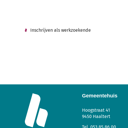
Inschrijven als werkzoekende
Gemeentehuis
Gemeentehuis
Adres
Tel.
E-
Hoogstraat 41
mail
9450
Haaltert
053 85 86 00