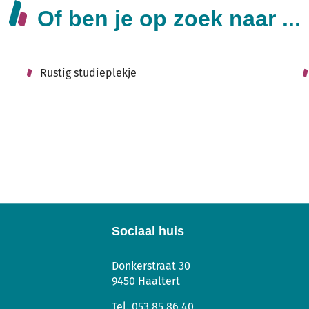
Of ben je op zoek naar ...
Rustig studieplekje
Sociaal huis
Sociaal
Adres
Tel.
E-
Donkerstraat 30
Huis
mail
9450
Haaltert
053 85 86 40