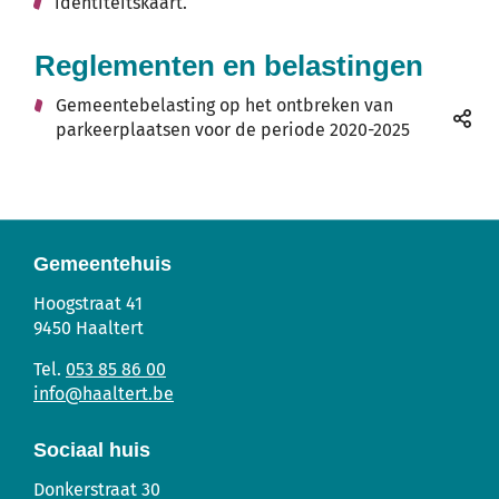
identiteitskaart.
Reglementen en belastingen
Gemeentebelasting op het ontbreken van
parkeerplaatsen voor de periode 2020-2025
Deel
deze
pagin
Gemeentehuis
Gemeentehuis
Adres
Tel.
E-
Hoogstraat 41
mail
9450
Haaltert
053 85 86 00
info
@
haaltert.be
Sociaal huis
Sociaal
Adres
Tel.
E-
Donkerstraat 30