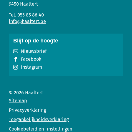
Huis
mail
9450
Haaltert
053 85 86 40
info
@
haaltert.be
Blijf op de hoogte
Nieuwsbrief
Facebook
Instagram
© 2026
Haaltert
Sitemap
Privacyverklaring
Toegankelijkheidsverklaring
Cookiebeleid en -instellingen