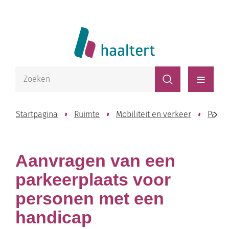
Naar
Website
inhoud
Lokaal
Bestuur
Waarmee
Zoeken
kunnen
Haaltert
Menu
we
jou
Startpagina
Ruimte
Mobiliteit en verkeer
Parke
helpen?
scroll
Aanvragen van een
naar
parkeerplaats voor
personen met een
links
handicap