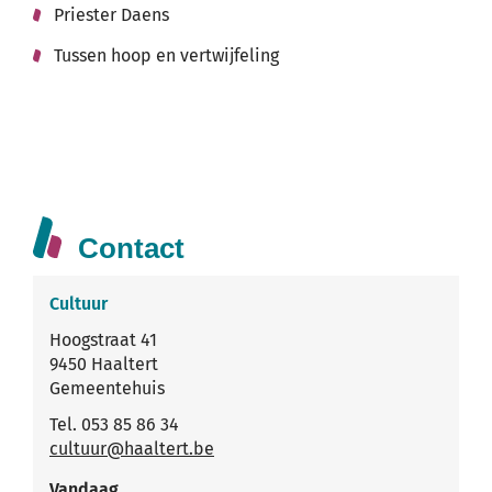
Priester Daens
Tussen hoop en vertwijfeling
Contact
Cultuur
Adres
Hoogstraat 41
,
9450
Haaltert
Gemeentehuis
Tel.
053 85 86 34
E-
cultuur
@
haaltert.be
mail
Vandaag