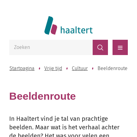
Naar
Website
inhoud
Lokaal
Bestuur
Waarmee
Zoeken
kunnen
Haaltert
Menu
we
jou
Startpagina
Vrije tijd
Cultuur
Beeldenroute
helpen?
Beeldenroute
In Haaltert vind je tal van prachtige
beelden. Maar wat is het verhaal achter
de beelden? Het was voor velen een