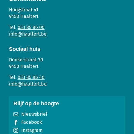
Gemeentehuis
Adres
Tel.
E-
Hoogstraat 41
mail
9450
Haaltert
053 85 86 00
info
@
haaltert.be
Sociaal huis
Sociaal
Adres
Tel.
E-
Donkerstraat 30
Huis
mail
9450
Haaltert
053 85 86 40
info
@
haaltert.be
Blijf op de hoogte
Nieuwsbrief
Facebook
Instagram